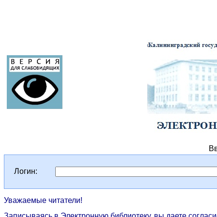
Ирбис64+
Вв
Логин:
Уважаемые читатели!
Записываясь в Электронную библиотеку, вы даете согласи